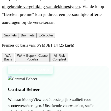
uitgebreide vergelijking van dekkingstypen
. Via de knop
"Bereken premie" kun je direct een persoonlijke offerte
aanvragen bij de verzekeraar.
Snorfiets
Bromfiets
E-Scooter
Premies op basis van:
SYM JET 14
(
25 km/h
)
WA
WA + Beperkt Casco
All Risk
Basis
Populair
Compleet
GOEDKOOPSTE WA
2026
Centraal Beheer
Winnaar MoneyView 2025: beste prijs-kwaliteit voor
scooterverzekeringen. Uitstekende voorwaarden, snelle